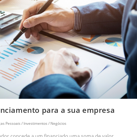
nanciamento para a sua empresa
ças Pessoais
/
Investimentos
/
Negócios
ador concede a um financiado uma soma de valor