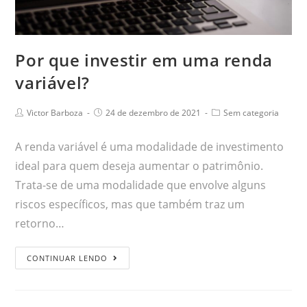
Por que investir em uma renda
variável?
Victor Barboza
24 de dezembro de 2021
Sem categoria
A renda variável é uma modalidade de investimento
ideal para quem deseja aumentar o patrimônio.
Trata-se de uma modalidade que envolve alguns
riscos específicos, mas que também traz um
retorno…
CONTINUAR LENDO