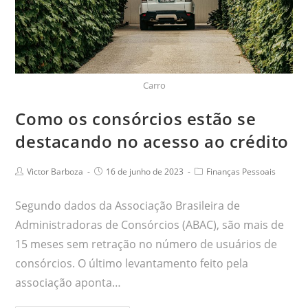
Carro
Como os consórcios estão se
destacando no acesso ao crédito
Victor Barboza
16 de junho de 2023
Finanças Pessoais
Segundo dados da Associação Brasileira de
Administradoras de Consórcios (ABAC), são mais de
15 meses sem retração no número de usuários de
consórcios. O último levantamento feito pela
associação aponta…