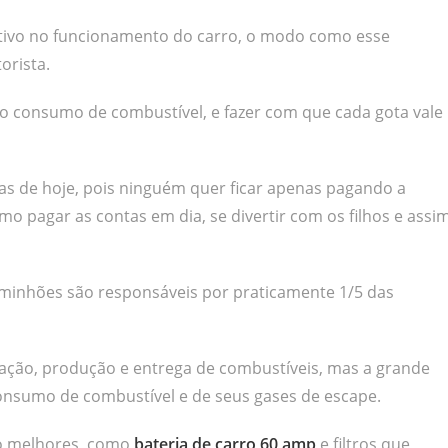
ativo no funcionamento do carro, o modo como esse
rista.
o consumo de combustível, e fazer com que cada gota vale
as de hoje, pois ninguém quer ficar apenas pagando a
mo pagar as contas em dia, se divertir com os filhos e assi
minhões são responsáveis por praticamente 1/5 das
ação, produção e entrega de combustíveis, mas a grande
onsumo de combustível e de seus gases de escape.
to melhores, como
bateria de carro 60 amp
e filtros que