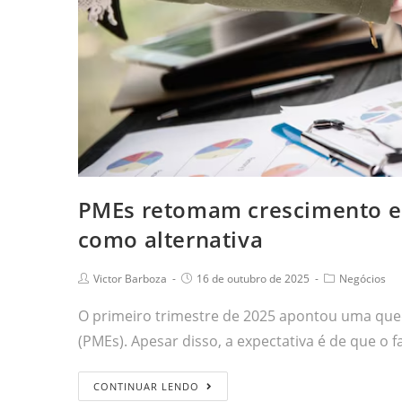
PMEs retomam crescimento em
como alternativa
Victor Barboza
16 de outubro de 2025
Negócios
O primeiro trimestre de 2025 apontou uma que
(PMEs). Apesar disso, a expectativa é de que o
CONTINUAR LENDO