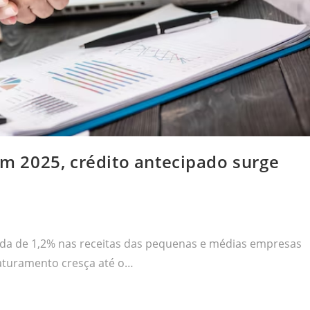
 2025, crédito antecipado surge
da de 1,2% nas receitas das pequenas e médias empresas
 faturamento cresça até o…