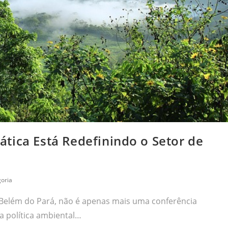
tica Está Redefinindo o Setor de
oria
Belém do Pará, não é apenas mais uma conferência
a política ambiental…