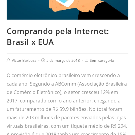
Comprando pela Internet:
Brasil x EUA
Victor Barboza
5 de março de 2018
Sem categoria
O comércio eletrônico brasileiro vem crescendo a
cada ano. Segundo a ABComm (Associação Brasileira
de Comércio Eletrônico), o setor cresceu 12% em
2017, comparado com o ano anterior, chegando a
um faturamento de R$ 59,9 bilhões. No total foram
mais de 203 milhões de pacotes enviados pelas lojas
virtuais brasileiras, com um tíquete médio de R$ 294.
A previsão é que 2018 tenha um crescimento de 15%