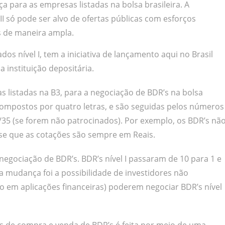
 para as empresas listadas na bolsa brasileira. A
 II só pode ser alvo de ofertas públicas com esforços
cas de maneira ampla.
os nível I, tem a iniciativa de lançamento aqui no Brasil
 instituição depositária.
listadas na B3, para a negociação de BDR’s na bolsa
ompostos por quatro letras, e são seguidas pelos números
u 34/35 (se forem não patrocinados). Por exemplo, os BDR’s nã
e que as cotações são sempre em Reais.
egociação de BDR’s. BDR’s nível I passaram de 10 para 1 e
tra mudança foi a possibilidade de investidores não
o em aplicações financeiras) poderem negociar BDR’s nível