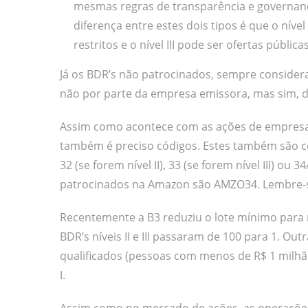
mesmas regras de transparência e governança
diferença entre estes dois tipos é que o nível
restritos e o nível III pode ser ofertas públi
Já os BDR’s não patrocinados, sempre considerad
não por parte da empresa emissora, mas sim, da
Assim como acontece com as ações de empresas 
também é preciso códigos. Estes também são c
32 (se forem nível II), 33 (se forem nível III) o
patrocinados na Amazon são AMZO34. Lembre-s
Recentemente a B3 reduziu o lote mínimo para n
BDR’s níveis II e III passaram de 100 para 1. Ou
qualificados (pessoas com menos de R$ 1 milhã
I.