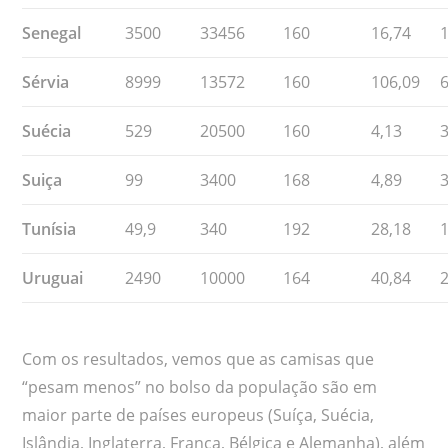
Senegal
3500
33456
160
16,74
Sérvia
8999
13572
160
106,09
Suécia
529
20500
160
4,13
Suiça
99
3400
168
4,89
Tunísia
49,9
340
192
28,18
Uruguai
2490
10000
164
40,84
Com os resultados, vemos que as camisas que
“pesam menos” no bolso da população são em
maior parte de países europeus (Suíça, Suécia,
Islândia, Inglaterra, França, Bélgica e Alemanha), além