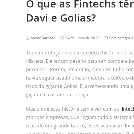
O que as Fintechs tê
Davi e Golias?
Victor Barboza
24 de junho de 2019
Sem categoria
Todo mundo já deve ter ouvido a história de Da
filisteus. Ele fez um desafio para um combate i
perdedor. Porém, até então, ninguém tinha cor
havia sequer usado uma armadura, aceitou o desa
risos do gigante Golias. E, arremessando uma p
gigante e cortar sua cabeça.
Mas o que essa história tem a ver com as
fintec
grandes empresas, que regiam todo o sistema fi
mais de um grande banco, estes acabavam for
as pessoas a se submeterem a algum deles. Bas