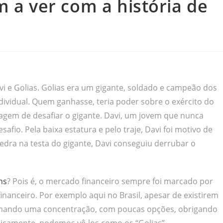
m a ver com a história de
vi e Golias. Golias era um gigante, soldado e campeão dos
ndividual. Quem ganhasse, teria poder sobre o exército do
agem de desafiar o gigante. Davi, um jovem que nunca
fio. Pela baixa estatura e pelo traje, Davi foi motivo de
edra na testa do gigante, Davi conseguiu derrubar o
hs
? Pois é, o mercado financeiro sempre foi marcado por
nanceiro. Por exemplo aqui no Brasil, apesar de existirem
mando uma concentração, com poucas opções, obrigando
icamente, podemos vê-los como os “Golias”.