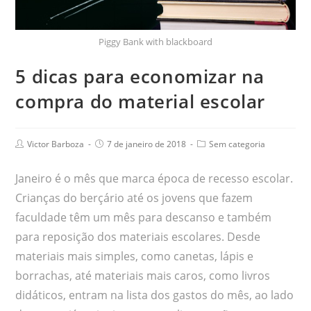
Piggy Bank with blackboard
5 dicas para economizar na
compra do material escolar
Victor Barboza
7 de janeiro de 2018
Sem categoria
Janeiro é o mês que marca época de recesso escolar.
Crianças do berçário até os jovens que fazem
faculdade têm um mês para descanso e também
para reposição dos materiais escolares. Desde
materiais mais simples, como canetas, lápis e
borrachas, até materiais mais caros, como livros
didáticos, entram na lista dos gastos do mês, ao lado