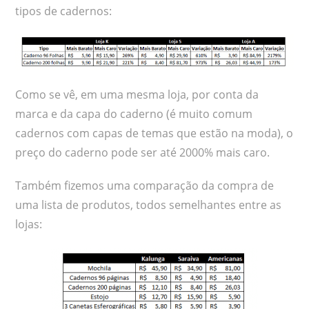
tipos de cadernos:
Como se vê, em uma mesma loja, por conta da
marca e da capa do caderno (é muito comum
cadernos com capas de temas que estão na moda), o
preço do caderno pode ser até 2000% mais caro.
Também fizemos uma comparação da compra de
uma lista de produtos, todos semelhantes entre as
lojas: