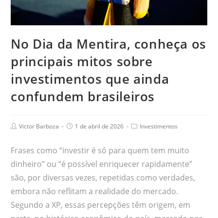
No Dia da Mentira, conheça os
principais mitos sobre
investimentos que ainda
confundem brasileiros
Victor Barboza
1 de abril de 2026
Investimentos
Frases como “investir é só para quem tem muito
dinheiro” ou “é possível enriquecer rapidamente”
são, por diversas vezes, repetidas como verdades,
embora não reflitam a realidade do mercado.
Segundo a XP, essas percepções têm origem, em