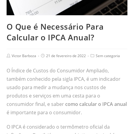
O Que é Necessário Para
Calcular o IPCA Anual?
Victor Barboza
21 de fevereiro de 2022
Sem categoria
O Índice de Custos do Consumidor Ampliado,
também conhecido pela sigla IPCA, é um indicador
usado para medir a mudança nos custos de
produtos e serviços em uma cesta para o
consumidor final, e saber
como calcular o IPCA anual
é importante para o consumidor.
O IPCA é considerado o termômetro oficial da