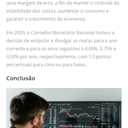
uma margem de erro, a fim de manter o controle da
volatilidade dos custos, aumentar o consumo e
garantir o crescimento da economia.
Em 2020, o Conselho Monetário Nacional tomou a
decisão de estipular e divulgar as metas para o ano
corrente e para os anos seguintes a 4,00%, 3,75% e
3,50% por ano, respectivamente, com 1,5 pontos
percentuais para cima ou para baixo.
Conclusão