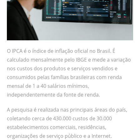
O IPCA é o índice de inflação oficial no Brasil. É
calculado mensalmente pelo IBGE e mede a variação
nos custos dos produtos e serviços vendidos e
consumidos pelas famílias brasileiras com renda
mensal de 1 a 40 salários mínimos,
independentemente da fonte de renda.
A pesquisa é realizada nas principais áreas do país,
coletando cerca de 430.000 custos de 30.000
estabelecimentos comerciais, residências,
organizações de serviço público e a Internet.