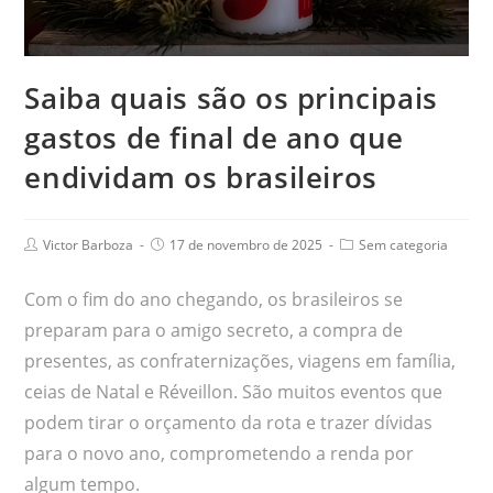
Saiba quais são os principais
gastos de final de ano que
endividam os brasileiros
Victor Barboza
17 de novembro de 2025
Sem categoria
Com o fim do ano chegando, os brasileiros se
preparam para o amigo secreto, a compra de
presentes, as confraternizações, viagens em família,
ceias de Natal e Réveillon. São muitos eventos que
podem tirar o orçamento da rota e trazer dívidas
para o novo ano, comprometendo a renda por
algum tempo.