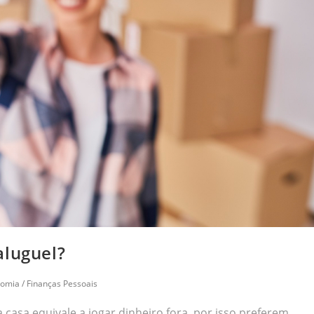
aluguel?
omia
/
Finanças Pessoais
casa equivale a jogar dinheiro fora, por isso preferem