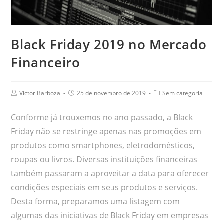
Black Friday 2019 no Mercado
Financeiro
Victor Barboza
25 de novembro de 2019
Sem categoria
Conforme já trouxemos no ano passado, a Black
Friday não se restringe apenas nas promoções em
produtos como smartphones, eletrodomésticos,
roupas ou livros. Diversas instituições financeiras
também passaram a aproveitar a data para oferecer
condições especiais em seus produtos e serviços.
Desta forma, preparamos uma listagem com
algumas das iniciativas de Black Friday em empresas