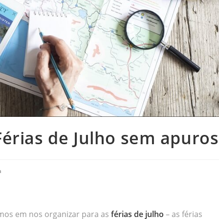
érias de Julho sem apuros
a
mos em nos organizar para as
férias de julho
– as férias