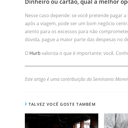
Dinheiro ou cartão, qual a melhor o
Nesse caso depende: se você pretende pagar a 
após a viagem, pode ser um bom negócio centra
atento para os excessos para não comprometer 
dúvida, pague a maior parte das despesas no d
O
Hurb
valoriza o que é importante: você. Con
Este artigo é uma contribuição da Semíramis Morei
TALVEZ VOCÊ GOSTE TAMBÉM