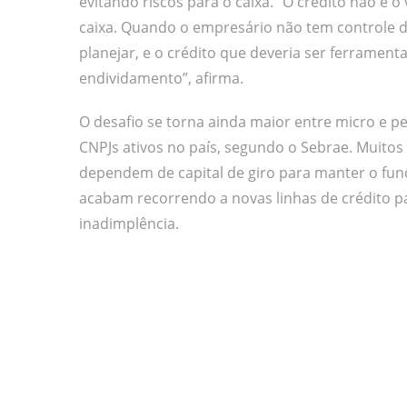
evitando riscos para o caixa. “O crédito não é o 
caixa. Quando o empresário não tem controle d
planejar, e o crédito que deveria ser ferramen
endividamento”, afirma.
O desafio se torna ainda maior entre micro e
CNPJs ativos no país, segundo o Sebrae. Muit
dependem de capital de giro para manter o fun
acabam recorrendo a novas linhas de crédito par
inadimplência.