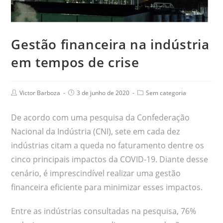
Gestão financeira na indústria
em tempos de crise
Victor Barboza
3 de junho de 2020
Sem categoria
De acordo com uma pesquisa da Confederação
Nacional da Indústria (CNI), sete em cada dez
indústrias citam a queda no faturamento dentre os
cinco principais impactos da COVID-19. Diante desse
cenário, é imprescindível realizar uma gestão
financeira eficiente para minimizar esses impactos.
Entre as indústrias consultadas na pesquisa, 76%