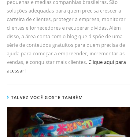
pequenas e médias companhias brasileiras. São
soluções adequadas para quem precisa crescer a
carteira de clientes, proteger a empresa, monitorar
clientes e fornecedores e recuperar dívidas. Além
disso, a área conta com o blog que dispõe de uma
série de conteúdos gratuitos para quem precisa de
ajuda para começar a empreender, incrementar as
vendas, e conquistar mais clientes.
Clique aqui para
acessar
!
TALVEZ VOCÊ GOSTE TAMBÉM