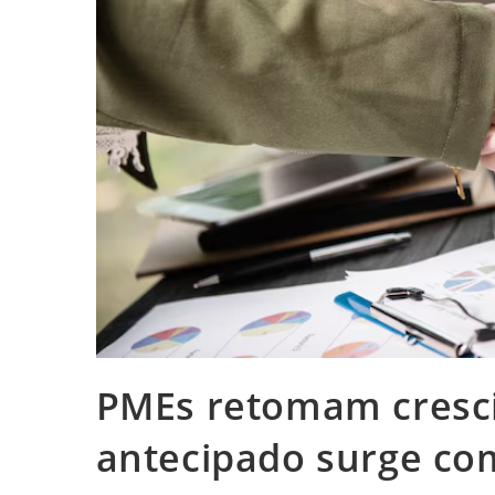
PMEs retomam cresci
antecipado surge com