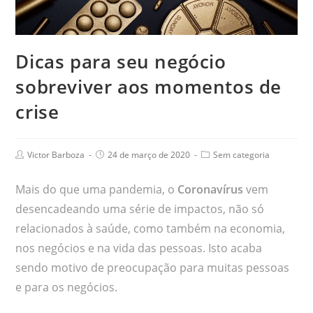
Dicas para seu negócio
sobreviver aos momentos de
crise
Victor Barboza
24 de março de 2020
Sem categoria
Mais do que uma pandemia, o
Coronavírus
vem
desencadeando uma série de impactos, não só
relacionados à saúde, como também na economia,
nos negócios e na vida das pessoas. Isto acaba
sendo motivo de preocupação para muitas pessoas
e para os negócios.