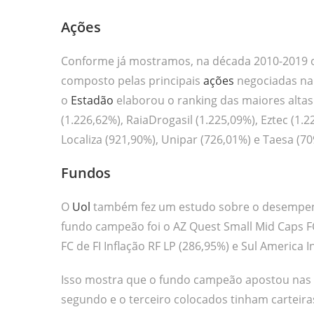
Ações
Conforme já mostramos, na década 2010-2019 o 
composto pelas principais
ações
negociadas na 
o
Estadão
elaborou o ranking das maiores altas
(1.226,62%), RaiaDrogasil (1.225,09%), Eztec (1.
Localiza (921,90%), Unipar (726,01%) e Taesa (70
Fundos
O
Uol
também fez um estudo sobre o desempenh
fundo campeão foi o AZ Quest Small Mid Caps FC
FC de FI Inflação RF LP (286,95%) e Sul America In
Isso mostra que o fundo campeão apostou nas sm
segundo e o terceiro colocados tinham carteiras