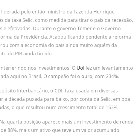
liderada pelo então ministro da Fazenda Henrique
es da taxa Selic, como medida para tirar o país da recessão.
as e efetivadas. Durante o governo Temer e o Governo
eforma da Previdência. Acabou ficando pendente a reforma
cerrou com a economia do país ainda muito aquém da
o do PIB ainda tímido.
interferindo nos investimentos. O
Uol
fez um levantamento
ada aqui no Brasil. O campeão foi o
ouro
, com 234%.
epósito Interbancário, o
CDI
, taxa usada em diversas
ar a década puxada para baixo, por conta da Selic, em boa
adas, o que resultou num crescimento total de 153%.
a quarta posição aparece mais um investimento de renda
o de 88%, mais um ativo que teve um valor acumulado