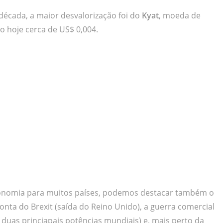
década, a maior desvalorização foi do
Kyat
, moeda de
hoje cerca de US$ 0,004.
onomia para muitos países, podemos destacar também o
onta do Brexit (saída do Reino Unido), a guerra comercial
duas princiapais potências mundiais) e, mais perto da