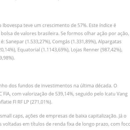
Ibovespa teve um crescimento de 57%. Este índice é
bolsa de valores brasileira. Se formos olhar ação por ação,
 é: Sanepar (1.533,27%), Comgás (1.331,89%), Alpargatas
220,14%), Equatorial (1.1143,69%), Lojas Renner (987,42%),
9,98%).
o dos fundos de investimentos na última década. O
 FIA, com valorização de 539,14%, seguido pelo Icatu Vang
flatie FI RF LP (271,01%).
all caps, ações de empresas de baixa capitalização. Já o
 voltadas em títulos de renda fixa de longo prazo, com foc